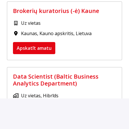
Brokerių kuratorius (-ė) Kaune
Uz vietas
Kaunas
,
Kauno apskritis
,
Lietuva
Apskatīt amatu
Data Scientist (Baltic Business
Analytics Department)
Uz vietas, Hibrīds
Vilnius
,
Vilniaus apskritis
,
Lietuva
Apskatīt amatu