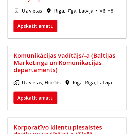
Uz vietas
Riga
,
Rīga
,
Latvija
•
Vēl +8
Apskatīt amatu
Komunikācijas vadītājs/-a (Baltijas
Mārketinga un Komunikācijas
departaments)
Uz vietas, Hibrīds
Riga
,
Rīga
,
Latvija
Apskatīt amatu
Korporatīvo klientu piesaistes