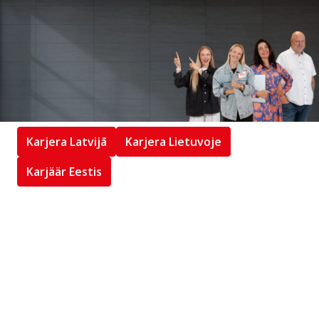
Karjera Latvijā
Karjera Lietuvoje
Karjäär Eestis