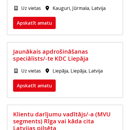
Uz vietas
Kauguri
,
Jūrmala
,
Latvija
Apskatīt amatu
Jaunākais apdrošināšanas
speciālists/-te KDC Liepāja
Uz vietas
Liepāja
,
Liepāja
,
Latvija
Apskatīt amatu
Klientu darījumu vadītājs/-a (MVU
segments) Rīga vai kāda cita
Latvijas pilsēta