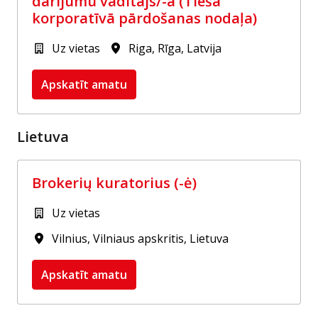
darījumu vadītājs/-a (Tiešā
korporatīvā pārdošanas nodaļa)
Uz vietas
Riga
,
Rīga
,
Latvija
Apskatīt amatu
Lietuva
Brokerių kuratorius (-ė)
Uz vietas
Vilnius
,
Vilniaus apskritis
,
Lietuva
Apskatīt amatu