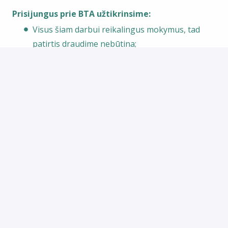
Prisijungus prie BTA užtikrinsime:
Visus šiam darbui reikalingus mokymus, tad
patirtis draudime nebūtina;
Motyvuojantį atlyginimą, kuris susideda iš
fiksuotos dalies ir priedų už pardavimų
rezultatus;
Galimybę kilti karjeros laiptais nuo jaunesniojo
iki vyriausiojo draudimo specialisto;
Profesinį ir asmeninį tobulėjimą papildomų
mokymų bei konferencijų metu;
Sveikatos draudimą bei draudimą nuo
nelaimingų atsitikimų po bandomojo
laikotarpio;
Papildomas premijas reikšmingomis gyvenimo
progomis;