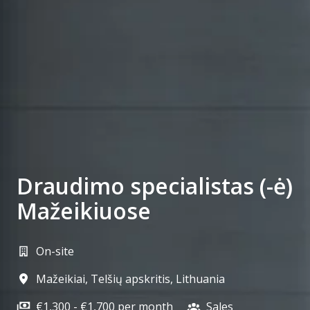
Draudimo specialistas (-ė)
Mažeikiuose
On-site
Mažeikiai
,
Telšių apskritis
,
Lithuania
€1,300 - €1,700 per month
Sales