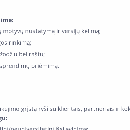
sime:
ų motyvų nustatymą ir versijų kėlimą;
gos rinkimą;
žodžiu bei raštu;
r sprendimų priėmimą.
kėjimo grįstą ryšį su klientais, partneriais ir k
gu:
etinį/neuniversitetinį išsilavinimą;