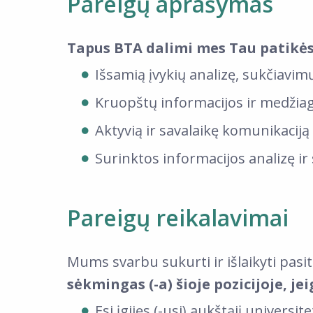
Pareigų aprašymas
Tapus BTA dalimi mes Tau patikė
Išsamią įvykių analizę, sukčiavim
Kruopštų informacijos ir medžia
Aktyvią ir savalaikę komunikaciją 
Surinktos informacijos analizę i
Pareigų reikalavimai
Mums svarbu sukurti ir išlaikyti pasiti
sėkmingas (-a) šioje pozicijoje, jei
Esi įgijęs (-usi) aukštąjį universit