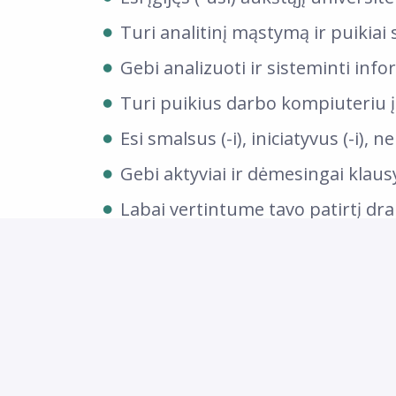
Turi analitinį mąstymą ir puikiai 
Gebi analizuoti ir sisteminti info
Turi puikius darbo kompiuteriu į
Esi smalsus (-i), iniciatyvus (-i), 
Gebi aktyviai ir dėmesingai klau
Labai vertintume tavo patirtį drau
Prisijungus prie BTA šeimos užtik
Įdomų ir prasmingą darbą vienoje
Profesinį ir asmeninį tobulėjim
Sveikatos draudimą (papildomai 
band. laikotarpio;