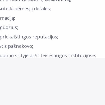
sutelki dėmesį į detales;
rmaciją;
gūdžius;
nepriekaištingos reputacijos;
sytis pašnekovo;
dimo srityje ar/ir teisėsaugos institucijose.
rinsime:
 didžiausių tarptautinių draudimo bendrovių Bal
ą papildomų mokymų bei konferencijų metu;
įtrauktos dantų gydymo, sveikatingumo ir vais