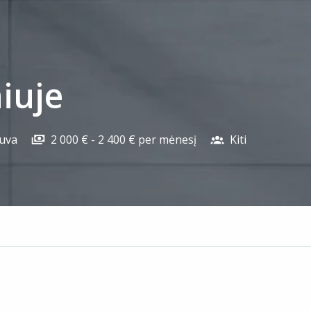
niuje
tuva
2 000 € - 2 400 € per mėnesį
Kiti