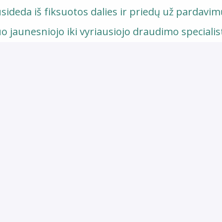
sideda iš fiksuotos dalies ir priedų už pardavim
uo jaunesniojo iki vyriausiojo draudimo specialis
ą papildomų mokymų bei konferencijų metu;
 nuo nelaimingų atsitikimų;
omis gyvenimo progomis;
ienio proga ir už darbo stažą;
uolaidas, renginius darbuotojams ir jų vaikams
s.
o dienomis.