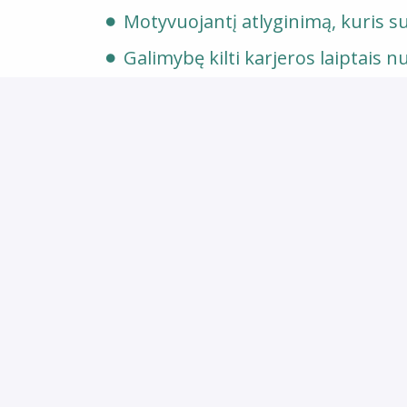
Motyvuojantį atlyginimą, kuris su
Galimybę kilti karjeros laiptais n
Profesinį ir asmeninį tobulėjim
Sveikatos draudimą bei draudimą
Papildomas premijas reikšming
Papildomus laisvadienius: gimtad
Nuolaidas draudimui, partnerių n
Darbo vieta:
L. Stuokos-Gucevičiaus a. 4-1, Kupiški
Darbo valandos nuo 8 iki 17 val. darb