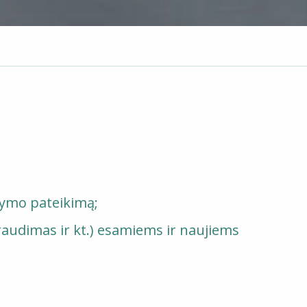
ūlymo pateikimą;
udimas ir kt.) esamiems ir naujiems