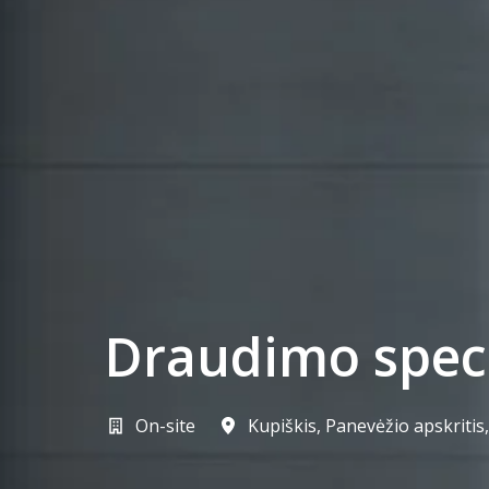
Draudimo specia
On-site
Kupiškis
,
Panevėžio apskritis
,