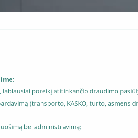
sime:
, labiausiai poreikį atitinkančio draudimo pasi
rdavimą (transporto, KASKO, turto, asmens dra
ruošimą bei administravimą;