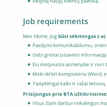
Aktyvią naujų klientų paiešką.
Job requirements
Mes tikime, jog
būsi sėkmingas (-a) š
Pasižymi komunikabilumu, orienta
Gebi greitai įsisavinti informaciją
Esi motyvuota asmenybė ir nori ta
Moki dirbti kompiuteriu (Word, el
Taisyklingai kalbi ir rašai lietuvių
Prisijungus prie BTA užtikrinsime
Visus šiam darbui reikalingus m