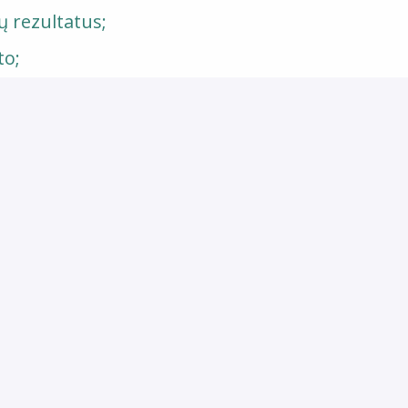
ų rezultatus;
to;
.