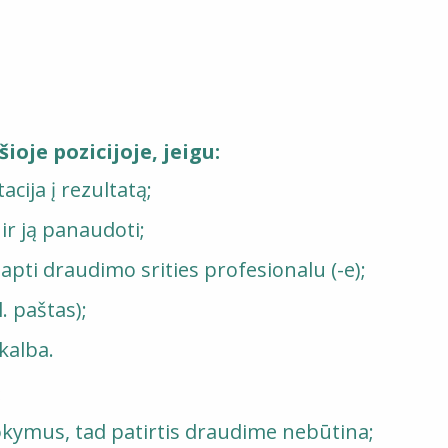
ioje pozicijoje, jeigu:
cija į rezultatą;
 ir ją panaudoti;
pti draudimo srities profesionalu (-e);
. paštas);
 kalba.
:
okymus, tad patirtis draudime nebūtina;