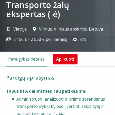
Transporto žalų
ekspertas (-ė)
Vietoje
Vilnius
,
Vilniaus apskritis
,
Lietuva
2 150 € - 2 550 € per mėnesį
Kiti
Pareigybės detalės
Aplikuoti
Pareigų aprašymas
Tapus BTA dalimi mes Tau patikėsime:
Administruoti, analizuoti ir priimti sprendimus
transporto įvykių bylose, įvertinti žalos dydį ir
paruošti eksperto išvadą;