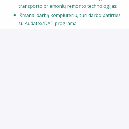
transporto priemonių remonto technologijas;
Išmanai darbą kompiuteriu, turi darbo patirties
su Audatex/DAT programa.
Prisijungus prie BTA šeimos užtikrinsime:
Įdomų ir prasmingą darbą vienoje didžiausių
tarptautinių draudimo bendrovių Baltijos
šalyse;
Profesinį ir asmeninį tobulėjimą papildomų
mokymų bei konferencijų metu;
Sveikatos draudimą (papildomai įtrauktos dantų
gydymo, sveikatingumo ir vaistų programos) ir
asmens draudimą po band. laikotarpio;
Metinę premiją už įmonės rezultatus bei
reikšmingų gyvenimo akimirkų metu;
Renginius darbuotojams ir jų vaikams;