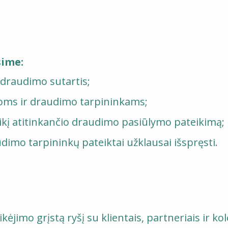
sime:
i draudimo sutartis;
goms ir draudimo tarpininkams;
eikį atitinkančio draudimo pasiūlymo pateikimą;
dimo tarpininkų pateiktai užklausai išspręsti.
ikėjimo grįstą ryšį su klientais, partneriais ir k