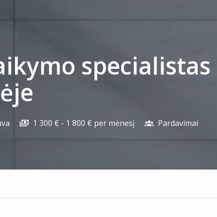
ikymo specialistas 
ėje
uva
1 300 € - 1 800 € per mėnesį
Pardavimai