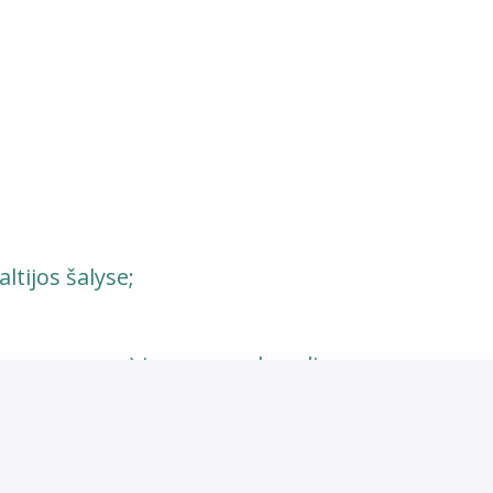
tijos šalyse;
tų programos) ir asmens draudimą po