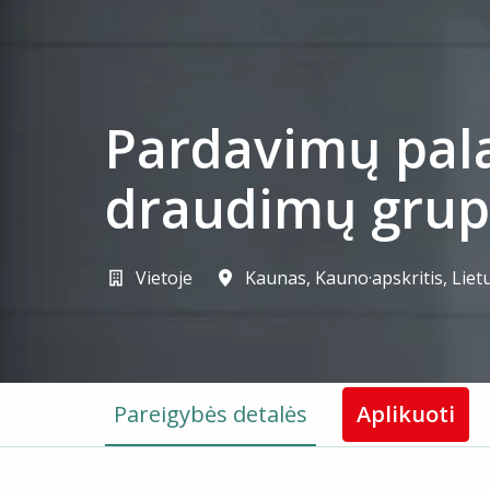
Pardavimų pala
draudimų grup
Vietoje
Kaunas
,
Kauno·apskritis
,
Liet
Pareigybės detalės
Aplikuoti