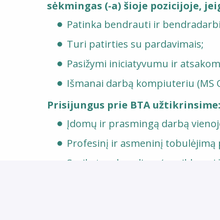
sėkmingas (-a) šioje pozicijoje, jei
Patinka bendrauti ir bendradarbi
Turi patirties su pardavimais;
Pasižymi iniciatyvumu ir atsako
Išmanai darbą kompiuteriu (MS O
Prisijungus prie BTA užtikrinsime
Įdomų ir prasmingą darbą vienoje
Profesinį ir asmeninį tobulėjim
Sveikatos draudimą (papildomai 
band. laikotarpio;
Metinę premiją už įmonės rezult
Renginius darbuotojams ir jų va