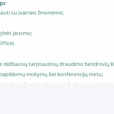
gu:
auti su įvairiais žmonėmis;
mybės jausmu;
ffice).
:
 didžiausių tarptautinių draudimo bendrovių Bal
ą papildomų mokymų bei konferencijų metu;
įtrauktos dantų gydymo, sveikatingumo ir vais
atus bei reikšmingų gyvenimo akimirkų metu;
ikams;