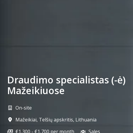
Draudimo specialistas (-ė)
Mažeikiuose
On-site
Mažeikiai
,
Telšių apskritis
,
Lithuania
€1,300 - €1,700 per month
Sales