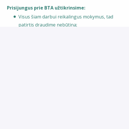
Prisijungus prie BTA užtikrinsime:
Visus šiam darbui reikalingus mokymus, tad
patirtis draudime nebūtina;
Motyvuojantį atlyginimą, kuris susideda iš
fiksuotos dalies ir priedų už pardavimų
rezultatus;
Galimybę kilti karjeros laiptais nuo jaunesniojo
iki vyriausiojo draudimo specialisto;
Profesinį ir asmeninį tobulėjimą papildomų
mokymų bei konferencijų metu;
Sveikatos draudimą bei draudimą nuo
nelaimingų atsitikimų po bandomojo
laikotarpio;
Papildomas premijas reikšmingomis gyvenimo
progomis;