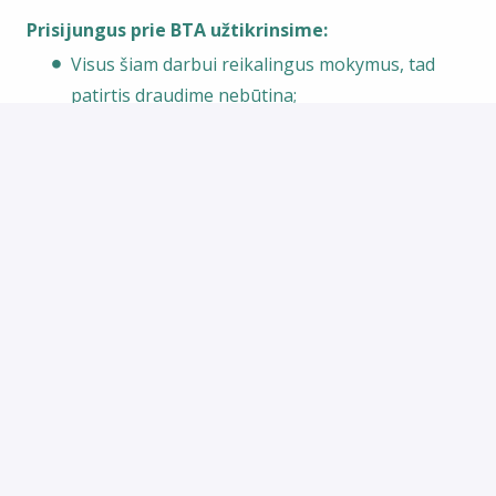
Prisijungus prie BTA užtikrinsime:
Visus šiam darbui reikalingus mokymus, tad
patirtis draudime nebūtina;
Motyvuojantį atlyginimą, kuris susideda iš
fiksuotos dalies ir priedų už pardavimų
rezultatus;
Galimybę kilti karjeros laiptais nuo jaunesniojo
iki vyriausiojo draudimo specialisto;
Profesinį ir asmeninį tobulėjimą papildomų
mokymų bei konferencijų metu;
Sveikatos draudimą bei draudimą nuo
nelaimingų atsitikimų po bandomojo
laikotarpio;
Papildomas premijas reikšmingomis gyvenimo
progomis;