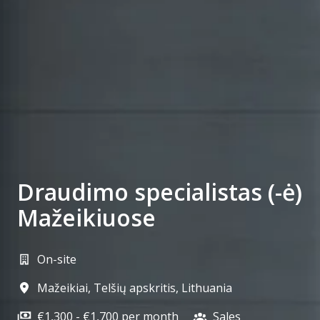
Draudimo specialistas (-ė)
Mažeikiuose
On-site
Mažeikiai
,
Telšių apskritis
,
Lithuania
€1,300 - €1,700 per month
Sales