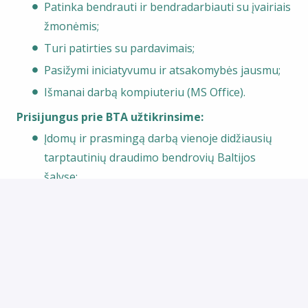
Patinka bendrauti ir bendradarbiauti su įvairiais
žmonėmis;
Turi patirties su pardavimais;
Pasižymi iniciatyvumu ir atsakomybės jausmu;
Išmanai darbą kompiuteriu (MS Office).
Prisijungus prie BTA užtikrinsime:
Įdomų ir prasmingą darbą vienoje didžiausių
tarptautinių draudimo bendrovių Baltijos
šalyse;
Profesinį ir asmeninį tobulėjimą papildomų
mokymų bei konferencijų metu;
Sveikatos draudimą (papildomai įtrauktos dantų
gydymo, sveikatingumo ir vaistų programos) ir
asmens draudimą po band. laikotarpio;
Metinę premiją už įmonės rezultatus bei