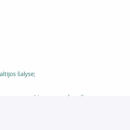
tijos šalyse;
tų programos) ir asmens draudimą po