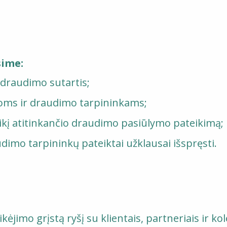
sime:
i draudimo sutartis;
goms ir draudimo tarpininkams;
eikį atitinkančio draudimo pasiūlymo pateikimą;
dimo tarpininkų pateiktai užklausai išspręsti.
ikėjimo grįstą ryšį su klientais, partneriais ir k